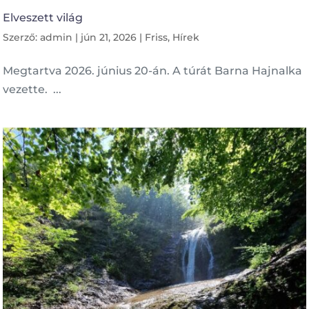
Elveszett világ
Szerző:
admin
|
jún 21, 2026
|
Friss
,
Hírek
Megtartva 2026. június 20-án. A túrát Barna Hajnalka
vezette. ...